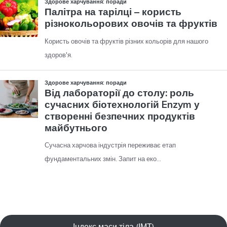
Індекс маси тіла (ІМТ)