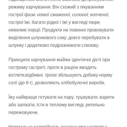
режиму харчування. Він схожий з лікуванням
гострої фази: ніякої смаженої, солоної, копченої,
гострої їжі, багато рідкої і їжі у вигляді пюре,
невеликі порції. Продукти не повинні провокувати
виділення шлункового соку, довго перебувати в
шлунку і додатково подразнювати слизову.
Принципи харчування майже ідентичні дієті при
гострому гастриті, проте в раціон вводять
котлети,відбивні, трохи збільшують добову норму
солі (до 8 г), дозволяють хлібобулочні вироби.
Їжу найкраще готувати на пару, тушкувати, варити
або запікати, їсти в теплому вигляді, ретельно
пережовуючи.
Нормальна калорійність раціону при гастриті з