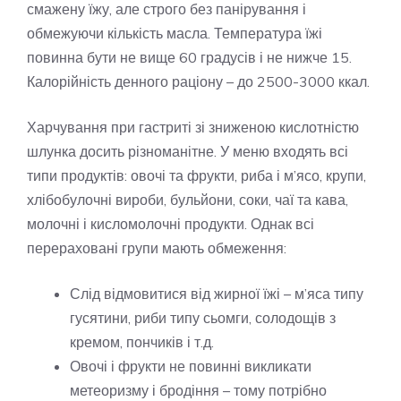
смажену їжу, але строго без панірування і
обмежуючи кількість масла. Температура їжі
повинна бути не вище 60 градусів і не нижче 15.
Калорійність денного раціону – до 2500-3000 ккал.
Харчування при гастриті зі зниженою кислотністю
шлунка досить різноманітне. У меню входять всі
типи продуктів: овочі та фрукти, риба і м’ясо, крупи,
хлібобулочні вироби, бульйони, соки, чаї та кава,
молочні і кисломолочні продукти. Однак всі
перераховані групи мають обмеження:
Слід відмовитися від жирної їжі – м’яса типу
гусятини, риби типу сьомги, солодощів з
кремом, пончиків і т.д.
Овочі і фрукти не повинні викликати
метеоризму і бродіння – тому потрібно