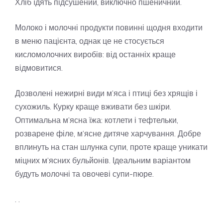
Хліб їдять підсушений, виключно пшеничний.
Молоко і молочні продукти повинні щодня входити
в меню пацієнта, однак це не стосується
кисломолочних виробів: від останніх краще
відмовитися.
Дозволені нежирні види м’яса і птиці без хрящів і
сухожиль. Курку краще вживати без шкіри.
Оптимальна м’ясна їжа: котлети і тефтельки,
розварене філе, м’ясне дитяче харчування. Добре
вплинуть на стан шлунка супи, проте краще уникати
міцних м’ясних бульйонів. Ідеальним варіантом
будуть молочні та овочеві супи-пюре.
. .