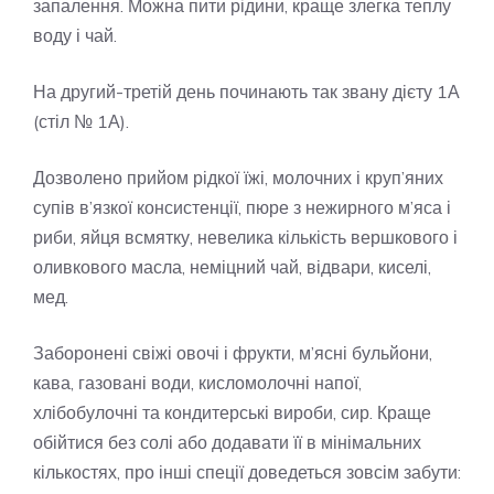
запалення. Можна пити рідини, краще злегка теплу
воду і чай.
На другий-третій день починають так звану дієту 1А
(стіл № 1А).
Дозволено прийом рідкої їжі, молочних і круп’яних
супів в’язкої консистенції, пюре з нежирного м’яса і
риби, яйця всмятку, невелика кількість вершкового і
оливкового масла, неміцний чай, відвари, киселі,
мед.
Заборонені свіжі овочі і фрукти, м’ясні бульйони,
кава, газовані води, кисломолочні напої,
хлібобулочні та кондитерські вироби, сир. Краще
обійтися без солі або додавати її в мінімальних
кількостях, про інші спеції доведеться зовсім забути: