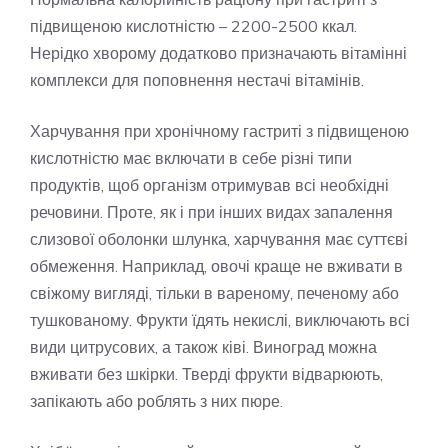
підвищеною кислотністю – 2200-2500 ккал.
Нерідко хворому додатково призначають вітамінні
комплекси для поповнення нестачі вітамінів.
Харчування при хронічному гастриті з підвищеною
кислотністю має включати в себе різні типи
продуктів, щоб організм отримував всі необхідні
речовини. Проте, як і при інших видах запалення
слизової оболонки шлунка, харчування має суттєві
обмеження. Наприклад, овочі краще не вживати в
свіжому вигляді, тільки в вареному, печеному або
тушкованому. Фрукти їдять некислі, виключають всі
види цитрусових, а також ківі. Виноград можна
вживати без шкірки. Тверді фрукти відварюють,
запікають або роблять з них пюре.