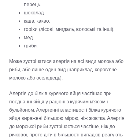
перець.
шоколад.
кава, какао.
горіхи (лісові, мигдаль, волоські та інші).
мед.
гриби.
Може зустрічатися алергія на всі види молока або
риби, або лише один вид (наприклад, коров’яче
молоко або оселедець).
Алергія до білків курячого яйця частішає при
поєднанні яйця у раціоні з курячим м’ясом і
бульйоном. Алергенні властивості білка курячого
яйця виражені більшою мірою, ніж жовтка. Алергія
до морської риби зустрічається частіше, ніж до
річкової, проте діти в більшості випадків реагують