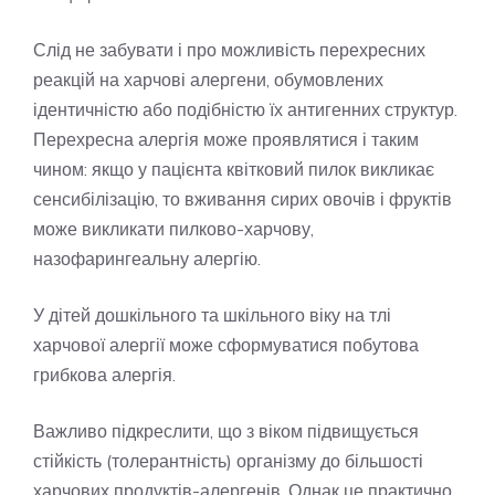
Слід не забувати і про можливість перехресних
реакцій на харчові алергени, обумовлених
ідентичністю або подібністю їх антигенних структур.
Перехресна алергія може проявлятися і таким
чином: якщо у пацієнта квітковий пилок викликає
сенсибілізацію, то вживання сирих овочів і фруктів
може викликати пилково-харчову,
назофарингеальну алергію.
У дітей дошкільного та шкільного віку на тлі
харчової алергії може сформуватися побутова
грибкова алергія.
Важливо підкреслити, що з віком підвищується
стійкість (толерантність) організму до більшості
харчових продуктів-алергенів. Однак це практично