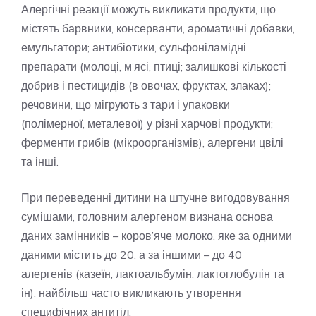
Алергічні реакції можуть викликати продукти, що
містять барвники, консерванти, ароматичні добавки,
емульгатори; антибіотики, сульфоніламідні
препарати (молоці, м’ясі, птиці; залишкові кількості
добрив і пестицидів (в овочах, фруктах, злаках);
речовини, що мігрують з тари і упаковки
(полімерної, металевої) у різні харчові продукти;
ферменти грибів (мікроорганізмів), алергени цвілі
та інші.
При переведенні дитини на штучне вигодовування
сумішами, головним алергеном визнана основа
даних замінників – коров’яче молоко, яке за одними
даними містить до 20, а за іншими – до 40
алергенів (казеїн, лактоальбумін, лактоглобулін та
ін), найбільш часто викликають утворення
специфічних антитіл.