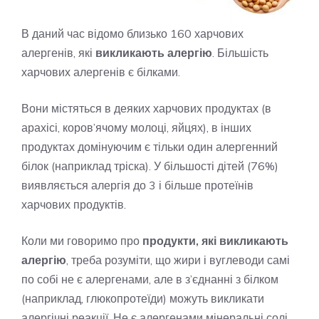
В даний час відомо близько 160 харчових
алергенів, які
викликають алергію
. Більшість
харчових алергенів є білками.
Вони містяться в деяких харчових продуктах (в
арахісі, коров’ячому молоці, яйцях), в інших
продуктах домінуючим є тільки один алергенний
білок (наприклад тріска). У більшості дітей (76%)
виявляється алергія до 3 і більше протеїнів
харчових продуктів.
Коли ми говоримо про
продукти, які викликають
алергію
, треба розуміти, що жири і вуглеводи самі
по собі не є алергенами, але в з’єднанні з білком
(наприклад, глюкопротеїди) можуть викликати
алергічні реакції. Не є алергенами мінеральні солі,