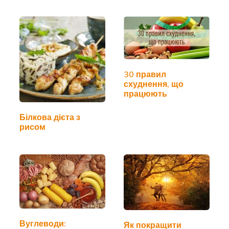
30 правил
схуднення, що
працюють
Білкова дієта з
рисом
Вуглеводи:
Як покращити