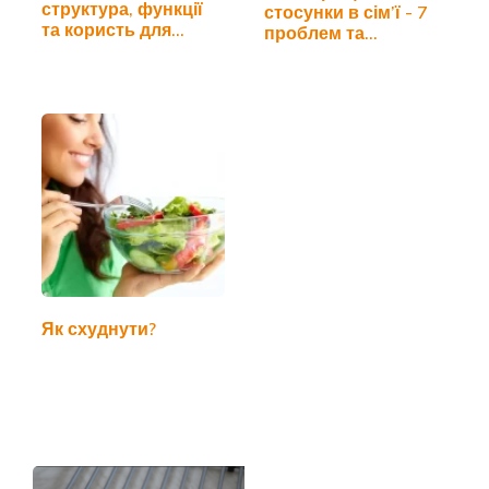
структура, функції
стосунки в сім’ї - 7
та користь для
проблем та…
організму
Як схуднути?