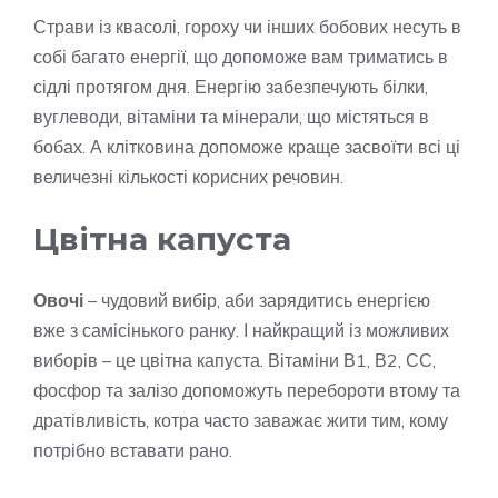
Страви із квасолі, гороху чи інших бобових несуть в
собі багато енергії, що допоможе вам триматись в
сідлі протягом дня. Енергію забезпечують білки,
вуглеводи, вітаміни та мінерали, що містяться в
бобах. А клітковина допоможе краще засвоїти всі ці
величезні кількості корисних речовин.
Цвітна капуста
Овочі
– чудовий вибір, аби зарядитись енергією
вже з самісінького ранку. І найкращий із можливих
виборів – це цвітна капуста. Вітаміни В1, В2, СС,
фосфор та залізо допоможуть перебороти втому та
дратівливість, котра часто заважає жити тим, кому
потрібно вставати рано.