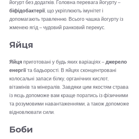
йогурт без додатків. Головна перевага йогурту –
біфідобактерії
, що укріплюють імунітет і
допомагають травленню. Всього чашка йогурту із
жменею ягід – чудовий ранковий перекус.
Яйця
Яйця
приготовані у будь яких варіаціях –
джерело
енергії
та бадьорості. В яйцях сконцентровані
колосальні запаси білку, органічних кислот,
вітамінів та мінералів. Завдяки цим якостям страва
із яєць допоможе вам краще поратись із фізичними
та розумовими навантаженнями, а також допоможе
відновлювати сили.
Боби