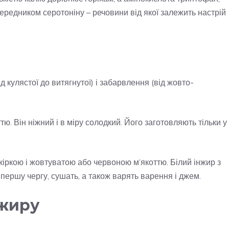
передником серотоніну – речовини від якої залежить настрій
 кулястої до витягнутої) і забарвлення (від жовто-
ю. Він ніжний і в міру солодкий. Його заготовляють тільки у
іркою і жовтуватою або червоною м’якоттю. Білий інжир з
першу чергу, сушать, а також варять варення і джем.
нжиру