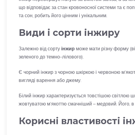
що відповідає за стан кровоносної системи та є по
та сон, робить його цінним і унікальним.
Види і сорти інжиру
Залежно від сорту
інжир
може мати різну форму (від
зеленого до темно-лілового).
Є чорний інжир з чорною шкіркою і червоною м’якотт
вигляді варення або джему.
Білий інжир характеризується товстішою світлою шк
жовтуватою м’якоттю смачніший – медовий. Його, в 
Корисні властивості і