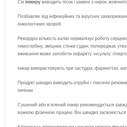
Сік
інжиру
виводить пісок і камені з нирок, жовчног
Позбавляє від інфекційних та вірусних захворювань
онкологічних хвороб.
Рекордна кількість калію нормалізує роботу серцево
гемоглобіну, зміцнює стінки судин, попереджає утво
вживання може запобігти інфаркту, інсульту, гіперт
Інжир використовують при застудах, фарингітах, ангін
Продукт швидко виводить отруйні і токсичні речовин
печінки.
Сушений або в’ялений інжир рекомендується завжд
важкою фізичною працею. Він швидко засвоюється 
Клітковина, мікроелементи і кислоти свіжого фрукта