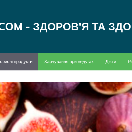
COM - ЗДОРОВ'Я ТА ЗД
орисні продукти
Харчування при недугах
Дієти
Р