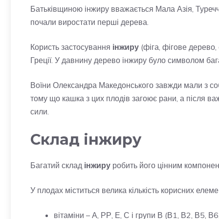
Батьківщиною інжиру вважається Мала Азія, Туреччин
почали виростати перші дерева.
Користь застосування
інжиру
(фіга, фігове дерево,
Греції. У давнину дерево інжиру було символом бага
Воїни Олександра Македонського завжди мали з со
тому що кашка з цих плодів загоює рани, а після в
сили.
Склад інжиру
Багатий склад
інжиру
робить його цінним компонен
У плодах міститься велика кількість корисних елеме
вітаміни – А, РР, Е, С і групи В (В1, В2, В5, В6,