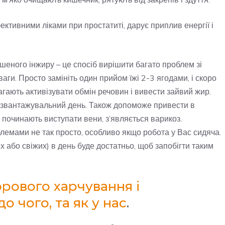
ективними ліками при простатиті, дарує приплив енергії і
шеного інжиру – це спосіб вирішити багато проблем зі
аги. Просто замініть один прийом їжі 2-3 ягодами, і скоро
магають активізувати обмін речовин і вивести зайвий жир.
озвантажувальний день. Також допоможе привести в
 починають виступати вени, з’являється варикоз.
емами не так просто, особливо якщо робота у Вас сидяча.
або свіжих) в день буде достатньо, щоб запобігти таким
орового харчування і
о чого, та як у нас
.