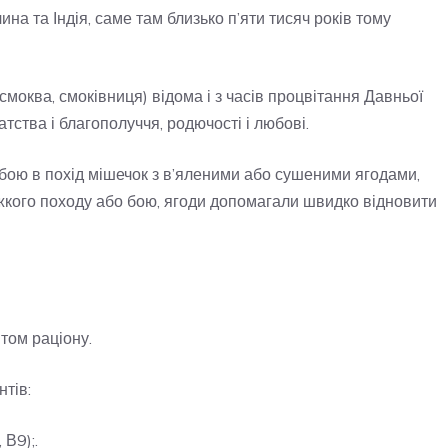
а та Індія, саме там близько п’яти тисяч років тому
 смоква, смоківниця) відома і з часів процвітання Давньої
тства і благополуччя, родючості і любові.
бою в похід мішечок з в’яленими або сушеними ягодами,
ажкого походу або бою, ягоди допомагали швидко відновити
том раціону.
нтів:
 В9);.