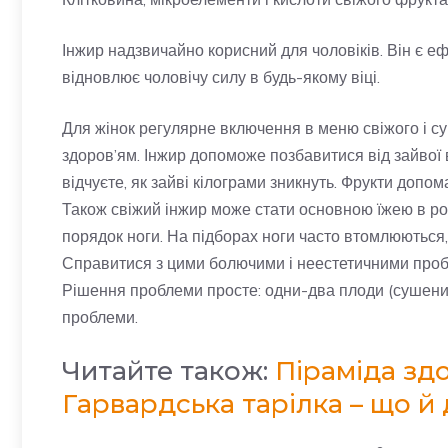
Інжир надзвичайно корисний для чоловіків. Він є еф
відновлює чоловічу силу в будь-якому віці.
Для жінок регулярне включення в меню свіжого і су
здоров’ям. Інжир допоможе позбавитися від зайвої в
відчуєте, як зайві кілограми зникнуть. Фрукти допо
Також свіжий інжир може стати основною їжею в р
порядок ноги. На підборах ноги часто втомлюються,
Справитися з цими болючими і неестетичними пробл
Рішення проблеми просте: одни-два плоди (сушених 
проблеми.
Читайте також:
Піраміда зд
Гарвардська тарілка – що й д