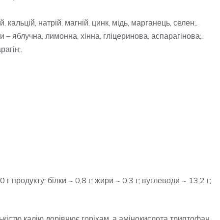
 кальцій, натрій, магній, цинк, мідь, марганець, селен;.
ти – яблучна, лимонна, хінна, гліцеринова, аспарагінова;.
агін;.
г продукту: білки ~ 0,8 г; жири ~ 0,3 г; вуглеводи ~ 13,2 г;
лькістю калію дорівнює горіхам, а амінокислота триптофан,