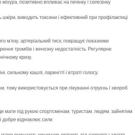
о міхура, позитивно впливає на печінку і селезінку
 шкіри, виводить токсини і ефективний при профілактиці
го м’язу, артеріальний тиск, покращує показники
рення тромбів і венозну недостатність. Регулярне
онічному кризу.
і, сильному кашлі, ларингіті і втраті голосу.
и, тому використовується при лікуванні отруєнь і хвороб
и мати під рукою спортсменам, туристам, людям, зайнятим
і добре відновлює сили.
 м’яко очищають кишечник, рятують від закрепів і здуття.