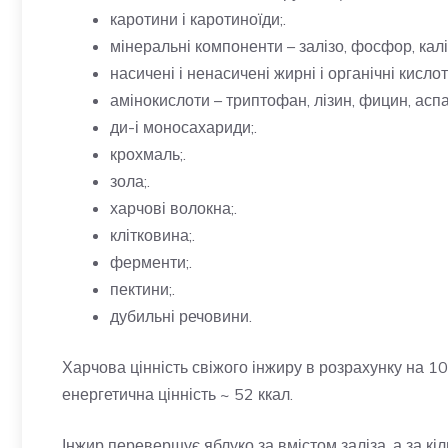
каротини і каротиноїди;.
мінеральні компоненти – залізо, фосфор, калій,
насичені і ненасичені жирні і органічні кисло
амінокислоти – триптофан, лізин, фицин, аспар
ди-і моносахариди;.
крохмаль;.
зола;.
харчові волокна;.
клітковина;.
ферменти;.
пектини;.
дубильні речовини.
Харчова цінність свіжого інжиру в розрахунку на 100 
енергетична цінність ~ 52 ккал.
Інжир перевершує яблуко за вмістом заліза, а за кі