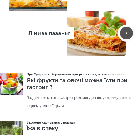
Лінива лазанья