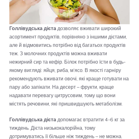
Голлівудська дієта
дозволяє вживати широкий
асортимент продуктів, порівняно з іншими дієтами,
але й відмовитись потрібно від багатьох продуктів
теж. З молочних продуктів можна вживати
нежирний сир та кефір. Білок потрібно їсти в будь-
якому вигляді: яйця, риба, м’ясо. В якості гарніру
рекомендують вживати овочі, які краще готувати на
пару або запікати. На десерт – фрукти, краще
надавати перевагу цитрусовим, тому що вони
містять речовини, які пришвидшують метаболізм.
Голлівудська дієта
допомагає втратити 4-6 кг за
тиждень. Дієта низькокалорійна, тому
дотримуватись її більше ніж тиждень – не можна.