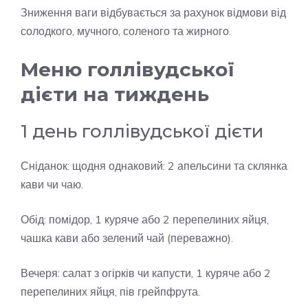
Зниження ваги відбувається за рахунок відмови від
солодкого, мучного, соленого та жирного.
Меню голлівудської
дієти на тиждень
1 день голлівудської дієти
Сніданок: щодня однаковий: 2 апельсини та склянка
кави чи чаю.
Обід: помідор, 1 куряче або 2 перепелиних яйця,
чашка кави або зелений чай (переважно).
Вечеря: салат з огірків чи капусти, 1 куряче або 2
перепелиних яйця, пів грейпфрута.