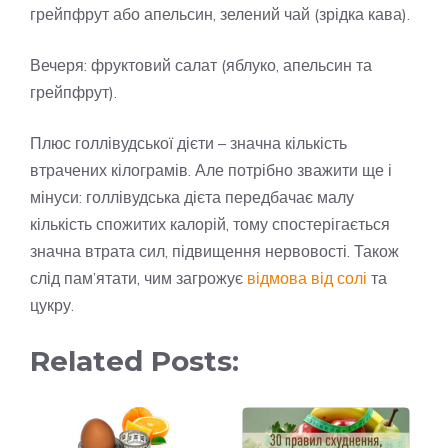
грейпфрут або апельсин, зелений чай (зрідка кава).
Вечеря: фруктовий салат (яблуко, апельсин та
грейпфрут).
Плюс голлівудської дієти – значна кількість
втрачених кілограмів. Але потрібно зважити ще і
мінуси: голлівудська дієта передбачає малу
кількість спожитих калорій, тому спостерігається
значна втрата сил, підвищення нервовості. Також
слід пам’ятати, чим загрожує
відмова від солі
та
цукру.
Related Posts: