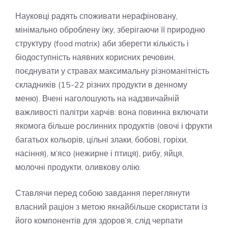
Науковці радять споживати нерафіновану,
мінімально оброблену їжу, зберігаючи її природню
структуру (food matrix) аби зберегти кількість і
біодоступність наявних корисних речовин,
поєднувати у стравах максимальну різноманітність
складників (15-22 різних продукти в денному
меню). Вчені наголошують на надзвичайній
важливості палітри харчів: вона повинна включати
якомога більше рослинних продуктів (овочі і фрукти
багатьох кольорів, цільні злаки, бобові, горіхи,
насіння), м’ясо (нежирне і птиця), рибу, яйця,
молочні продукти, оливкову олію.
Ставлячи перед собою завдання переглянути
власний раціон з метою якнайбільше скористати із
його компонентів для здоров’я, слід черпати