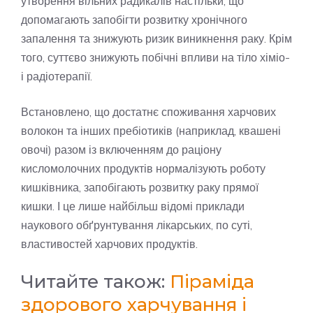
утворення вільних радикалів настільки, що
допомагають запобігти розвитку хронічного
запалення та знижують ризик виникнення раку. Крім
того, суттєво знижують побічні впливи на тіло хіміо-
і радіотерапії.
Встановлено, що достатнє споживання харчових
волокон та інших пребіотиків (наприклад, квашені
овочі) разом із включенням до раціону
кисломолочних продуктів нормалізують роботу
кишківника, запобігають розвитку раку прямої
кишки. І це лише найбільш відомі приклади
наукового обґрунтування лікарських, по суті,
властивостей харчових продуктів.
Читайте також:
Піраміда
здорового харчування і