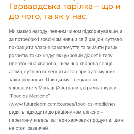
Гарвардська тарілка – що й
до чого, та як у нас
.
Ми маємо нагоду, певним чином підкоригувавши, а
за потребою і зовсім змінивши свій раціон, суттєво
покращити власне самопочуття та знизити ризик
розвитку таких недуг як цукровий діабет ІІ типу,
гіпертонічна хвороба, ішемічна хвороба серця,
астма, суттєво полегшити стан при аутоімунних
захворюваннях. При цьому, спеціалісти
університету Монаш (Австралія), в рамках курсу
“Food as Medicine”
(www.futurelearn.com/courses/food-as-medicine)
радять підходити до раціону комплексно –
переглянути весь паттерн харчових продуктів, що є
на столі зазвичай.