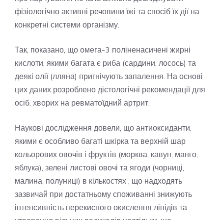
фізіологічно активні речовини їжі та спосіб їх дії на
конкретні системи організму.
Так, показано, що омега-3 поліненасичені жирні
кислоти, якими багата є риба (сардини, лосось) та
деякі олії (лляна) пригнічують запалення. На основі
цих даних розроблено дієтологічні рекомендації для
осіб, хворих на ревматоїдний артрит.
Наукові дослідження довели, що антиоксиданти,
якими є особливо багаті шкірка та верхній шар
кольорових овочів і фруктів (морква, кавун, манго,
яблука), зелені листові овочі та ягоди (чорниці,
малина, полуниці) в кількостях , що надходять
зазвичай при достатньому споживанні знижують
інтенсивність перекисного окислення ліпідів та