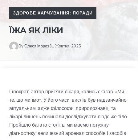
ЗДОРОВЕ ХАРЧУВАННЯ: ПОРАДИ
ЇЖА ЯК ЛІКИ
By
Олеся Мороз
31 Жовтня, 2025
Гіпократ, автор присяги лікаря, колись сказав: «Ми –
те, що ми їмо». У його часи, вислів був надзвичайно
актуальним, адже філософи, природознавці та
лікарі лишень починали досліджувати людське тіло.
Пройшло багато століть, ми маємо потужну
діагностику, величезний арсенал способів і засобів