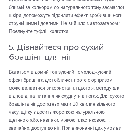
близькі за кольором до натурального тону засмаглої
шкіри, допоможуть підсилити ефект, зробивши ноги
стрункішими і довгими. Не вийшло з автозагаром?
Поєднуйте туфлі і колготки.
5. Дізнайтеся про сухий
брашінг для ніг
Багатьом відомий тонізуючий і омолоджуючий
ефект брашінга для обличчя, проте сюрпризом
може виявитися використання цього ж методу для
відповіді на питання як схуднути в ногах. Для сухого
брашінга ніг достатньо мати 10 хвилин вільного
часу, щітку з досить жорсткою натуральною
щетиною або, навпаки, м’якою пластиковою, і,
звичайно, доступ до ніг. При виконанні цих умов ви