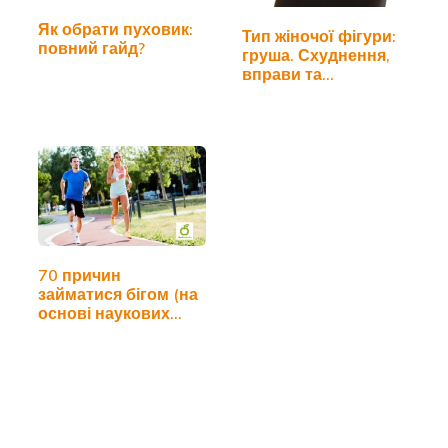
Як обрати пуховик:
Тип жіночої фігури:
повний гайд?
груша. Схуднення,
вправи та…
70 причин
займатися бігом (на
основі наукових
досліджень)