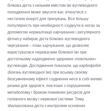
білкова дієта з низьким вмістом їжі вуглеводного
походження може змусити вас зіткнутися з
нестачею енергії для тренувань. Все більшу
популярність при необхідності схуднути в ногах за
допомогою нормалізації харчування і регулярного
фітнесу набирає дієта білково-вуглеводного
чергування – план харчування, що дозволяє
користуватися перевагами білкової їжі при
достатньому надходженні здорових «повільних»
вуглеводів. Дослідження показали, що карбофобія
(боязнь вуглеводної їжі) при всьому своєму
безсумнівному ефекті схуднення несе в собі великі
ризики для здоров’я, пов’язані з порушенням
метаболізму і браком поживних ресурсів для
головного мозку і нервової системи. Тому
збалансована дієта з контролем основних