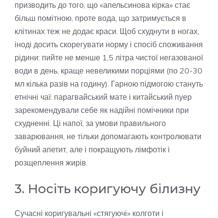
призводить до того, що «апельсинова кірка» стає
більш помітною, проте вода, що затримується в
клітинах теж не додає краси. Щоб схуднути в ногах,
іноді досить скорегувати норму і спосіб споживання
рідини: пийте не менше 1,5 літра чистої негазованої
води в день, краще невеликими порціями (по 20-30
мл кілька разів на годину). Гарною підмогою стануть
етнічні чаї: парагвайський мате і китайський пуер
зарекомендували себе як надійні помічники при
схудненні. Ці напої, за умови правильного
заварювання, не тільки допомагають контролювати
буйний апетит, але і покращують лімфотік і
розщеплення жирів.
3. Носіть коригуючу білизну
Сучасні коригувальні «стягуючі» колготи і