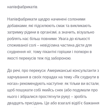
напівфабрикатів.
Напівфабрикати щедро начинені солоними
добавками, які підсилюють смак та викликають
затримку рідини в організмі, а значить, візуально
роблять нас більш повними. Увага до кількості
споживаної солі – невід’ємна частина дієти для
схуднення ніг, тому пікантні горішки і попкорн в
якості перекусів теж під забороною.
До речі, про перекуси. Американські консультанти з
харчування в своїх порадах на тему «Як схуднути в
ногах» рекомендують наступне: як тільки ви встали,
щоб пошукати собі якийсь снек (або подумали про
нього і зібралися простягнути руку) – зробіть
двадцять присідань. Це або взагалі відіб’є бажання