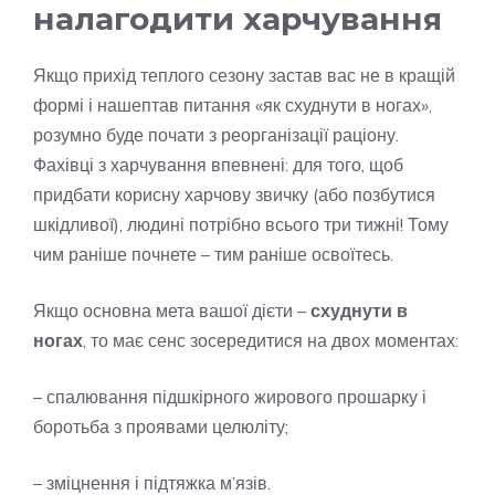
налагодити харчування
Якщо прихід теплого сезону застав вас не в кращій
формі і нашептав питання «як схуднути в ногах»,
розумно буде почати з реорганізації раціону.
Фахівці з харчування впевнені: для того, щоб
придбати корисну харчову звичку (або позбутися
шкідливої), людині потрібно всього три тижні! Тому
чим раніше почнете – тим раніше освоїтесь.
Якщо основна мета вашої дієти –
схуднути в
ногах
, то має сенс зосередитися на двох моментах:
– спалювання підшкірного жирового прошарку і
боротьба з проявами целюліту;
– зміцнення і підтяжка м’язів.