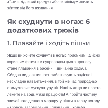
з’їсти шкідливий продукт або як мінімум знизить
збиток від його вживання.
Як схуднути в ногах: 6
додаткових трюків
1. Плавайте і ходіть пішки
Якщо ви хочете схуднути в ногах, приємним і дійсно
корисним фізичним супроводом цього процесу
стане плавання в басейні і звичайна ходьба.
Обидва види активності забезпечують радісне і
нескладне навантаження, в той же час природньо
стимулююче мускулатуру ніг. Навіть якщо ви просто
лежите на воді, м’язи працюють! А пройти частину
звичайного денного маршруту пішки в гарну погоду
– і зовсім задоволення. І плавання, і ходьба