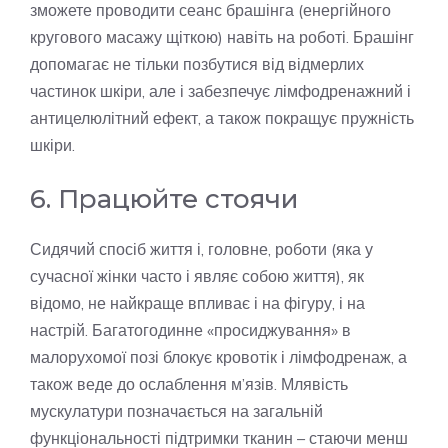
зможете проводити сеанс брашінга (енергійного
кругового масажу щіткою) навіть на роботі. Брашінг
допомагає не тільки позбутися від відмерлих
частинок шкіри, але і забезпечує лімфодренажний і
антицелюлітний ефект, а також покращує пружність
шкіри.
6. Працюйте стоячи
Сидячий спосіб життя і, головне, роботи (яка у
сучасної жінки часто і являє собою життя), як
відомо, не найкраще впливає і на фігуру, і на
настрій. Багатогодинне «просиджування» в
малорухомої позі блокує кровотік і лімфодренаж, а
також веде до ослаблення м’язів. Млявість
мускулатури позначається на загальній
функціональності підтримки тканин – стаючи менш