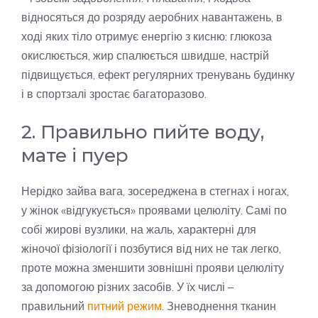
відносяться до розряду аеробних навантажень, в
ході яких тіло отримує енергію з кисню: глюкоза
окислюється, жир спалюється швидше, настрій
підвищується, ефект регулярних тренувань будинку
і в спортзалі зростає багаторазово.
2. Правильно пийте воду,
мате і пуер
Нерідко зайва вага, зосереджена в стегнах і ногах,
у жінок «відгукується» проявами целюліту. Самі по
собі жирові вузлики, на жаль, характерні для
жіночої фізіології і позбутися від них не так легко,
проте можна зменшити зовнішні прояви целюліту
за допомогою різних засобів. У їх числі –
правильний
питний режим
. Зневоднення тканин