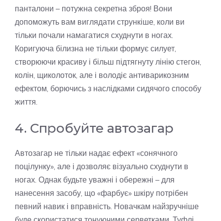
панталони – потужна секретна зброя! Вони
допоможуть вам виглядати стрункіше, коли ви
тільки почали намагатися схуднути в ногах.
Коригуюча білизна не тільки формує силует,
створюючи красиву і більш підтягнуту лінію стегон,
колін, щиколоток, але і володіє антиварикозним
ефектом, борючись з наслідками сидячого способу
життя.
4. Спробуйте автозагар
Автозагар не тільки надає ефект «сонячного
поцілунку», але і дозволяє візуально схуднути в
ногах. Однак будьте уважні і обережні – для
нанесення засобу, що «фарбує» шкіру потрібен
певний навик і вправність. Новачкам найзручніше
буде скористатися тонуючими серветками. Туфлі,