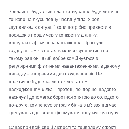
Звичайно, будь-який план харчування буде діяти не
точково на якусь певну частину тіла. У ролі
«путівника» в ситуації, коли потрібно привести в
порядок в першу чергу конкретну ділянку,
виступлять фізичні навантаження. Прагнучи
схуднути саме в ногах, важливо зупинитися на
такому раціоні, який добре комбінується з
регулярними фізичними навантаженнями, в даному
випадку – з вправами для схуднення ніг. Це
практично будь-яка дієта з достатнім
надходженням білка – протеїн, по-перше, надовго
насичує і допомагає боротися з тягою до солодкого,
по-друге, компенсує витрату білка в м’язах під час
тренувань і дозволяє формувати нову мускулатуру.
Однак при всій своїй дієвості та тривалому ефекті