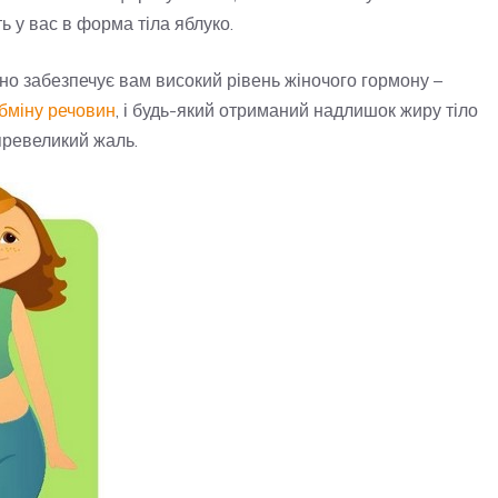
ь у вас в форма тіла яблуко.
но забезпечує вам високий рівень жіночого гормону –
бміну речовин
, і будь-який отриманий надлишок жиру тіло
превеликий жаль.