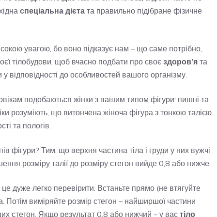
бхідна
спеціальна дієта
та правильно підібране фізичне
исокою увагою, бо воно підказує нам – що саме потрібно,
оєї тілобудови, щоб вчасно подбати про своє
здоров’я
та
и у відповідності до особливостей вашого організму.
оловікам подобаються жінки з вашим типом фігури: пишні та
іки розуміють, що витончена жіноча фігура з тонкою талією
ті та пологів.
пів фігури? Тим, що верхня частина тіла і груди у них вужчі
шення розміру талії до розміру стегон вийде 0,8 або нижче.
о це дуже легко перевірити. Встаньте прямо (не втягуйте
пка. Потім виміряйте розмір стегон – найширшої частини
аших стегон. Якщо результат 0,8 або нижчий – у вас
тіло