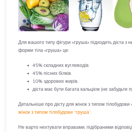
Для вашого типу фігури «груша» підходить дієта з н
форми тіла «груша» це:
45% складних вуглеводів.
45% пісних білків.
10% здорових жирів.
дієта має бути багата кальцієм (не забудьте п
Детальніше про дієту для жінок з типом тілобудови 
жінок з типом тілобудови “груша”
.
Не варто нехтувати вправами, підібраними відпові