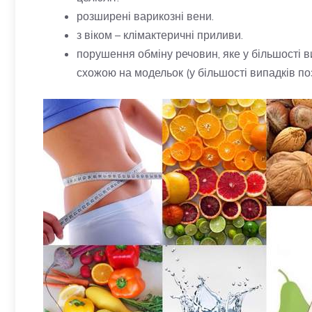
розширені варикозні вени.
з віком – клімактеричні приливи.
порушення обміну речовин, яке у більшості 
схожою на модельок (у більшості випадків позб