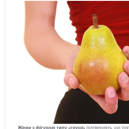
Жінки з фігурою типу «груші»
підтвердять, що тіло