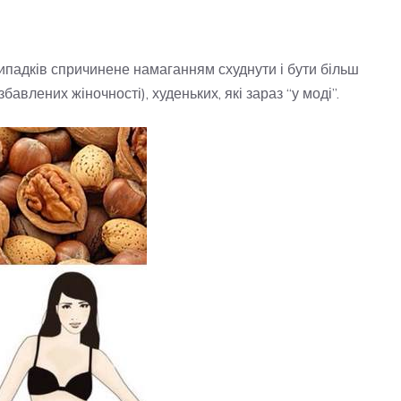
випадків спричинене намаганням схуднути і бути більш
авлених жіночності), худеньких, які зараз “у моді”.