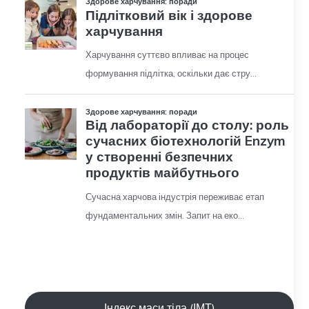
Індекс маси тіла (ІМТ)