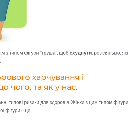
ам з типом фігури “груша”, щоб
схуднути
, розгляньмо, які
.
орового харчування і
о чого, та як у нас
.
ні типові ризики для здоров’я. Жінки з цим типом фігури
ї фігури – це: