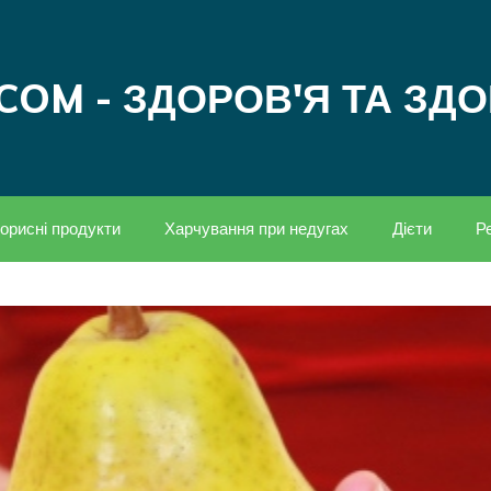
COM - ЗДОРОВ'Я ТА ЗД
орисні продукти
Харчування при недугах
Дієти
Р