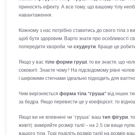
приносять ефекту. А все тому, що вашому тілу нео
навантаження.
Кожному з нас потрібно ставитись до свого тіла з в
щоб бути здоровим. Варто знати про особливості св
попередити хвороби, чи
схуднути
. Краще це робит
Якщо у вас
тіло форми груші
, то ви знаєте, що ч
соковиті. Знаєте чому? На підсвідомому рівні чолов
і широкими стегнами ідеально підходить для вагітнос
Чим вирізняється
форма тіла “груша”
від інших ти
за бедра. Якщо перевести це у коефіцієнт, то відно
Якщо ви не впевнені чи “груша” ваш
тип фігури
, т
живіт): виміряйте розмір талії – на 2,5 см вище пу
вашого тіла. Тоді поділіть розмір талії на розмір в