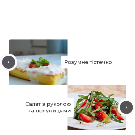
Розумне тістечко
Салат з руколою
та полуницями