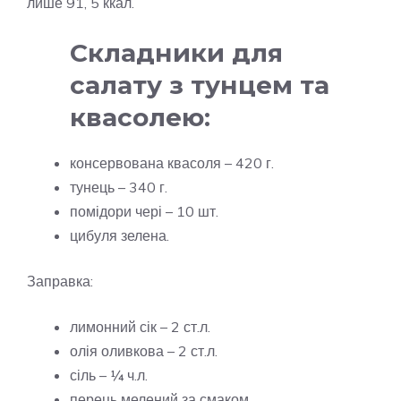
лише 91, 5 ккал.
Складники для
салату з тунцем та
квасолею:
консервована квасоля – 420 г.
тунець – 340 г.
помідори чері – 10 шт.
цибуля зелена.
Заправка:
лимонний сік – 2 ст.л.
олія оливкова – 2 ст.л.
сіль – ¼ ч.л.
перець мелений за смаком.