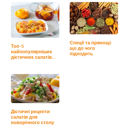
Спеції та прянощі:
Топ-5
що до чого
найпопулярніших
підходить
дієтичних салатів
для схуднення
Дієтичні рецепти
салатів для
новорічного столу