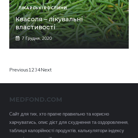
ЛІКАРСЬКІ РОСЛИНИ
Квасоля – лікувальні
властивості
7 Грудня, 2020
Previous
1
2
3
4
Next
MEDFOND.COM
Cайт для тих, хто прагне правильно та корисно
харчуватись, опис дієт для схуднення та оздоровлення,
таблиця калорійності продуктів, калькулятори індексу