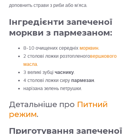
доповнить страви з риби або м’яса.
Інгредієнти запеченої
моркви з пармезаном:
8-10 очищених середніх
морквин
.
2 столові ложки розтопленого
вершкового
масла
.
3 великі зубці
часнику
.
4 столові ложки сиру
пармезан
.
нарізана зелень петрушки.
Детальніше про
Питний
режим
.
Приготування запеченої