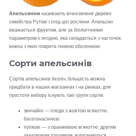
Апельсином
називають вічнозелене дерево
сімейства Рутові і плід цієї рослини. Апельсин
вважається фруктом, але за біологічними
параметром є ягодою, яка складається з часточок,
кожна з яких покрита тонкою оболонкою.
Сорти апельсинів
Сортів апельсинів безліч, більшість можна
придбати в наших магазинах і на ринках, для
простоти вибору існують такі групи сортів:
звичайні — плоди з жовтою м’якоттю,
багатонасіннєві.
пупкові — з оранжевою м’якоттю, другим
зачатковим плодиком, відрізняються