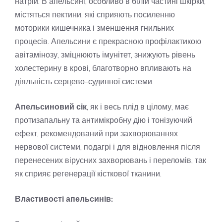
натрій. В апельсині, особливо в білій частині шкірки,
містяться пектини, які сприяють посиленню
моторики кишечника і зменшення гнильних
процесів. Апельсини є прекрасною профілактикою
авітамінозу, зміцнюють імунітет, знижують рівень
холестерину в крові, благотворно впливають на
діяльність серцево-судинної системи.
Апельсиновий сік
, як і весь плід в цілому, має
протизапальну та антимікробну дію і тонізуючий
ефект, рекомендований при захворюваннях
нервової системи, подагрі і для відновлення після
перенесених вірусних захворювань і переломів, так
як сприяє регенерації кісткової тканини.
Властивості апельсинів: