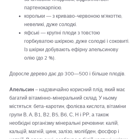
партенокарпією.
корольки — з криваво-червоною м’якоттю,
невеликі, дуже солодкі.
яфські — крупні плоди з товстою
горбкуватою шкіркою, дуже солодкі і соковиті.
Із шкірки добувають ефірну апельсинову
олію (до 2 %).
Доросле дерево дає до 300—500 і більше плодів.
Апельсин
– надзвичайно корисний плід, який має
багатий вітамінно-мінеральний склад. У ньому
містяться: бета-каротин, фолієва кислота, вітаміни
групи В, А, В1, В2, В5, В6, С, Н і РР, а також
необхідні організму мінеральні речовини: калій,
кальцій, магній, цинк, залізо, молібден, фосфор і