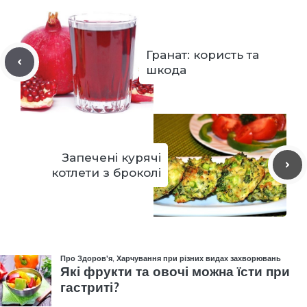
Гранат: користь та
шкода
Запечені курячі
котлети з броколі