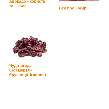
Авокадо - користь
та шкода
Все про інжир
Чудо-ягода
безсмертя -
брусниця. Її користь
та шкода