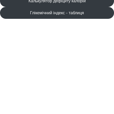
Калькулятор дефіциту калорій
Глікемічний індекс - таблиця