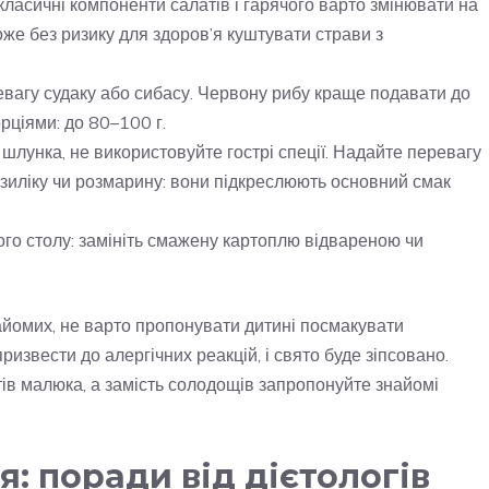
ласичні компоненти салатів і гарячого варто змінювати на
оже без ризику для здоров’я куштувати страви з
евагу судаку або сибасу. Червону рибу краще подавати до
рціями: до 80–100 г.
шлунка, не використовуйте гострі спеції. Надайте перевагу
базиліку чи розмарину: вони підкреслюють основний смак
ого столу: замініть смажену картоплю відвареною чи
айомих, не варто пропонувати дитині посмакувати
ризвести до алергічних реакцій, і свято буде зіпсовано.
тів малюка, а замість солодощів запропонуйте знайомі
: поради від дієтологів