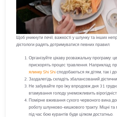
Щоб уникнути печії, важкості у шлунку та інших неп
дієтологи радять дотримуватися певних правил:
Організуйте цікаву розважальну програму: це
прискорять процес травлення. Наприклад: пр
ялинку Shi Shi
сподобаються як дітям, так і до
Заздалегідь складіть збалансований дієтични
Не забувайте про їжу впродовж дня 31 грудня
втамування голоду унеможливить вірогідніст
Помірне вживання сухого червоного вина до
роботу шлунково-кишкового тракту. Міцні та
під час бою курантів буде цілком достатньо.