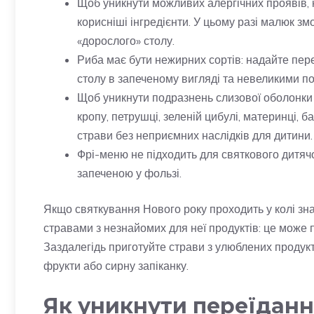
Щоб уникнути можливих алергічних проявів, к
корисніші інгредієнти. У цьому разі малюк зм
«дорослого» столу.
Риба має бути нежирних сортів: надайте пер
столу в запеченому вигляді та невеликими по
Щоб уникнути подразнень слизової оболонки 
кропу, петрушці, зеленій цибулі, материнці, 
страви без неприємних наслідків для дитини.
Фрі-меню не підходить для святкового дитяч
запеченою у фользі.
Якщо святкування Нового року проходить у колі зн
стравами з незнайомих для неї продуктів: це може п
Заздалегідь приготуйте страви з улюблених продук
фрукти або сирну запіканку.
Як уникнути переїдання