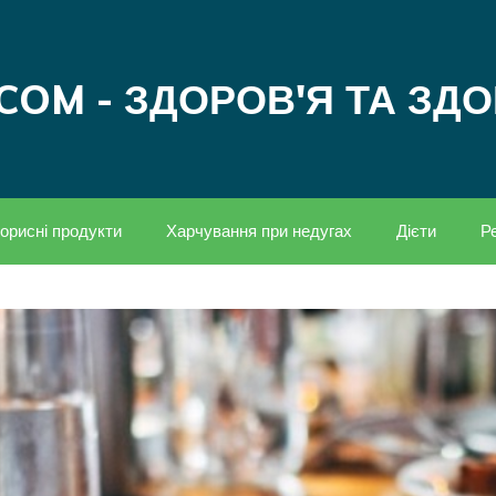
COM - ЗДОРОВ'Я ТА ЗД
орисні продукти
Харчування при недугах
Дієти
Р