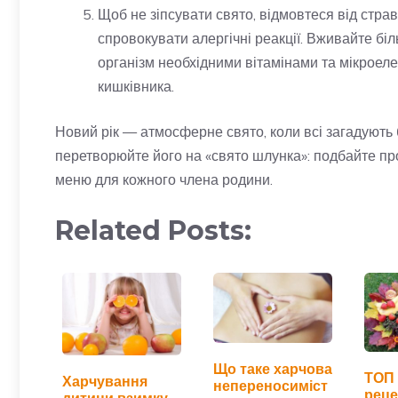
Щоб не зіпсувати свято, відмовтеся від стра
спровокувати алергічні реакції. Вживайте бі
організм необхідними вітамінами та мікроеле
кишківника.
Новий рік — атмосферне свято, коли всі загадують
перетворюйте його на «свято шлунка»: подбайте про 
меню для кожного члена родини.
Related Posts:
Що таке харчова
ТОП 
Харчування
непереносиміст
реце