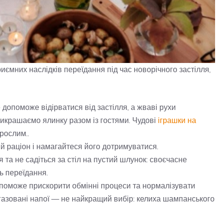
риємних наслідків переїдання під час новорічного застілля,
 допоможе відірватися від застілля, а жваві рухи
икрашаємо ялинку разом із гостями. Чудові
іграшки на
рослим..
й раціон і намагайтеся його дотримуватися.
 та не садіться за стіл на пустий шлунок: своєчасне
ь переїдання.
поможе прискорити обмінні процеси та нормалізувати
 газовані напої — не найкращий вибір: келиха шампанського