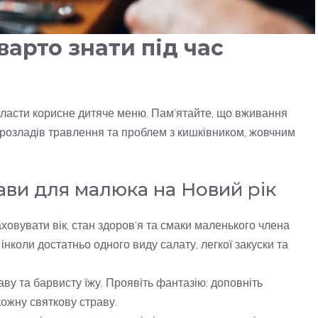
варто знати під час
скласти корисне дитяче меню. Пам’ятайте, що вживання
 розладів травлення та проблем з кишківником, жовчним
ави для малюка на Новий рік
овувати вік, стан здоров’я та смаки маленького члена
інколи достатньо одного виду салату, легкої закуски та
ву та барвисту їжу. Проявіть фантазію: доповніть
ожну святкову страву.