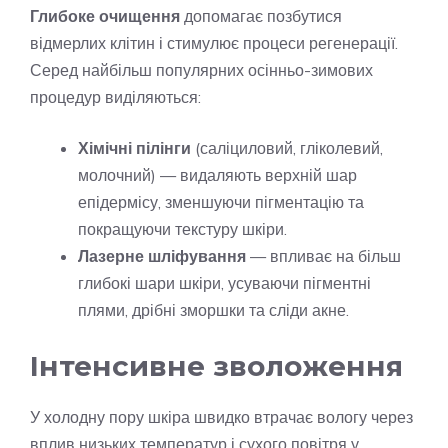
Глибоке очищення
допомагає позбутися
відмерлих клітин і стимулює процеси регенерації.
Серед найбільш популярних осінньо-зимових
процедур виділяються:
Хімічні пілінги
(саліциловий, гліколевий,
молочний) — видаляють верхній шар
епідермісу, зменшуючи пігментацію та
покращуючи текстуру шкіри.
Лазерне шліфування
— впливає на більш
глибокі шари шкіри, усуваючи пігментні
плями, дрібні зморшки та сліди акне.
Інтенсивне зволоження
У холодну пору шкіра швидко втрачає вологу через
вплив низьких температур і сухого повітря у