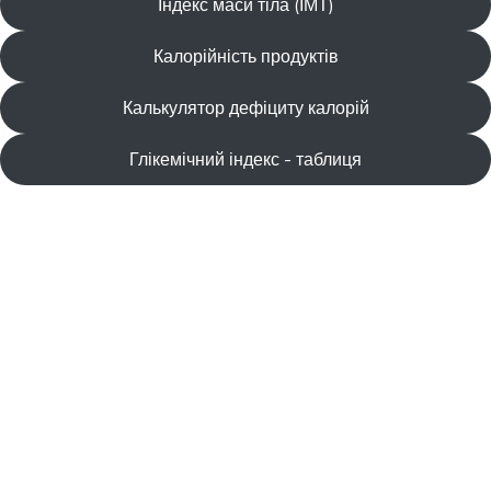
Індекс маси тіла (ІМТ)
Калорійність продуктів
Калькулятор дефіциту калорій
Глікемічний індекс - таблиця