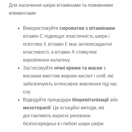
Для насичення шкіри вітамінами та поживними
елементами:
Використовуйте
сироватки з вітамінами
:
вітамін С підвищує еластичність шкіри і
освітлює її, вітамін E має антиоксидантні
властивості, а вітамін А стимулює
вироблення колагену.
Застосовуйте
нічні креми та маски
з
високим вмістом жирних кислот і олій, які
забезпечують інтенсивне живлення під час
сну.
Відвідуйте процедури
біоревіталізації
або
мезотерапії
. Це ін’єкційні методи, які
доставляють корисні речовини
безпосередньо в глибокі шари шкіри.