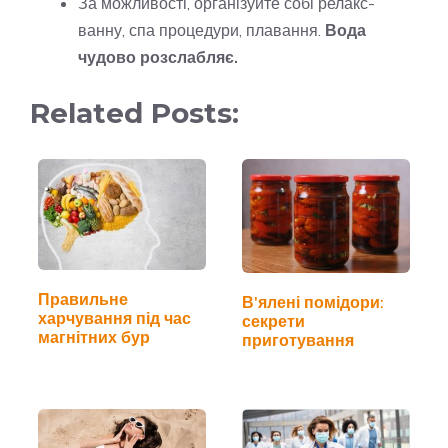
За можливості, організуйте собі релакс-
ванну, спа процедури, плавання.
Вода
чудово розслабляє.
Related Posts:
Правильне
В'ялені помідори:
харчування під час
секрети
магнітних бур
приготування