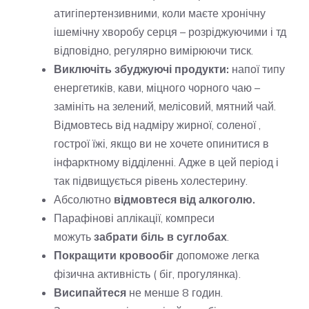
атигіпертензивними, коли маєте хронічну
ішемічну хворобу серця – розріджуючими і тд
відповідно, регулярно вимірюючи тиск.
Виключіть збуджуючі продукти:
напої типу
енергетиків, кави, міцного чорного чаю –
замініть на зелений, мелісовий, мятний чай.
Відмовтесь від надміру жирної, соленої ,
гострої їжі, якщо ви не хочете опинитися в
інфарктному відділенні. Адже в цей період і
так підвищується рівень холестерину.
Абсолютно
відмовтеся від алкоголю.
Парафінові аплікації, компреси
можуть
забрати біль в суглобах
.
Покращити кровообіг
допоможе легка
фізична активність ( біг, прогулянка).
Висипайтеся
не менше 8 годин.