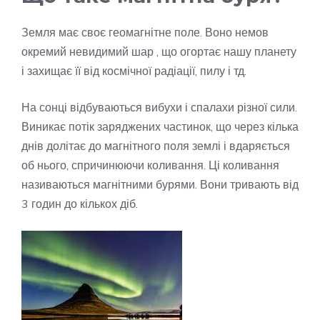
Земля має своє геомагнітне поле. Воно немов
окремий невидимий шар , що огортає нашу планету
і захищає її від космічної радіації, пилу і тд.
На сонці відбуваються вибухи і спалахи різної сили.
Виникає потік заряджених частинок, що через кілька
днів долітає до магнітного поля землі і вдаряється
об нього, спричинюючи коливання. Ці коливання
називаються магнітними бурями. Вони тривають від
3 годин до кількох діб.