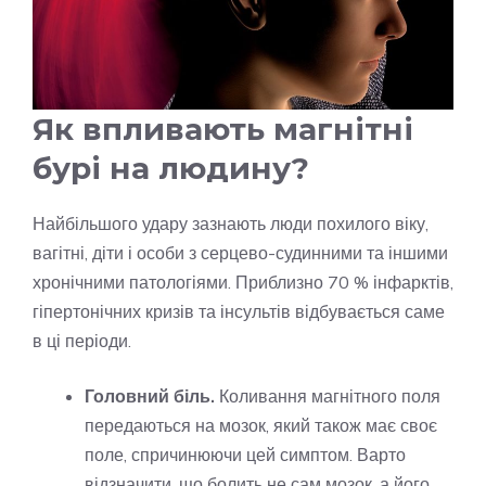
Як впливають магнітні
бурі на людину?
Найбільшого удару зазнають люди похилого віку,
вагітні, діти і особи з серцево-судинними та іншими
хронічними патологіями. Приблизно 70 % інфарктів,
гіпертонічних кризів та інсультів відбувається саме
в ці періоди.
Головний біль.
Коливання магнітного поля
передаються на мозок, який також має своє
поле, спричинюючи цей симптом. Варто
відзначити, що болить не сам мозок, а його