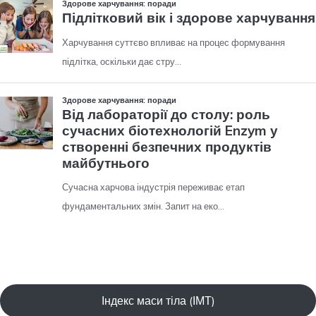
Індекс маси тіла (ІМТ)