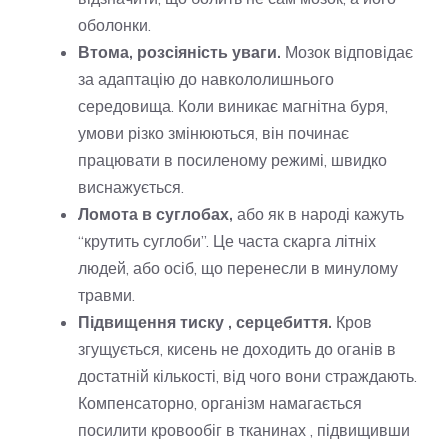
оболонки.
Втома, розсіяність уваги.
Мозок відповідає
за адаптацію до навкололишнього
середовища. Коли виникає магнітна буря,
умови різко змінюються, він починає
працювати в посиленому режимі, швидко
виснажується.
Ломота в суглобах,
або як в народі кажуть
“крутить суглоби”. Це часта скарга літніх
людей, або осіб, що перенесли в минулому
травми.
Підвищення тиску , серцебиття.
Кров
згущується, кисень не доходить до оганів в
достатній кількості, від чого вони страждають.
Компенсаторно, організм намагається
посилити кровообіг в тканинах , підвищивши