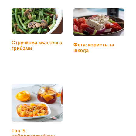
Стручкова квасоля з
Фета: користь та
грибами
шкода
Топ-5