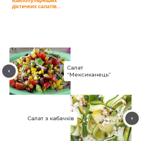
найпопулярніших
дієтичних салатів
для схуднення
Салат
“Мексиканець”
Салат з кабачків