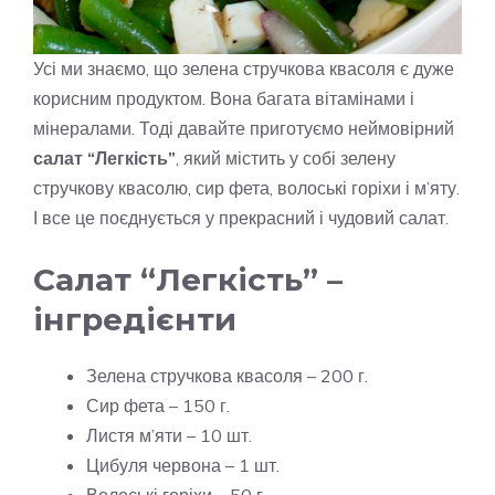
Усі ми знаємо, що зелена стручкова квасоля є дуже
корисним продуктом. Вона багата вітамінами і
мінералами. Тоді давайте приготуємо неймовірний
салат “Легкість”
, який містить у собі зелену
стручкову квасолю, сир фета, волоські горіхи і м’яту.
І все це поєднується у прекрасний і чудовий салат.
Салат “Легкість” –
інгредієнти
Зелена стручкова квасоля – 200 г.
Сир фета – 150 г.
Листя м’яти – 10 шт.
Цибуля червона – 1 шт.
Волоські горіхи – 50 г.