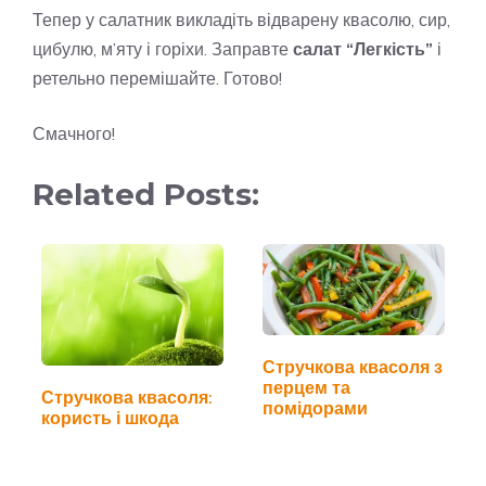
Тепер у салатник викладіть відварену квасолю, сир,
цибулю, м’яту і горіхи. Заправте
салат “Легкість”
і
ретельно перемішайте. Готово!
Смачного!
Related Posts:
Стручкова квасоля з
перцем та
Стручкова квасоля:
помідорами
користь і шкода