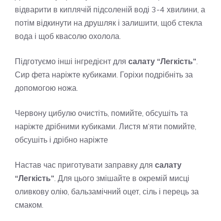
відварити в киплячій підсоленій воді 3-4 хвилини, а
потім відкинути на друшляк і залишити, щоб стекла
вода і щоб квасолю охолола.
Підготуємо інші інгредієнт для
салату “Легкість”
.
Сир фета наріжте кубиками. Горіхи подрібніть за
допомогою ножа.
Червону цибулю очистіть, помийте, обсушіть та
наріжте дрібними кубиками. Листя м’яти помийте,
обсушіть і дрібно наріжте
Настав час приготувати заправку для
салату
“Легкість”
. Для цього змішайте в окремій мисці
оливкову олію, бальзамічний оцет, сіль і перець за
смаком.