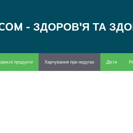
COM - ЗДОРОВ'Я ТА ЗД
орисні продукти
Харчування при недугах
Дієти
Р