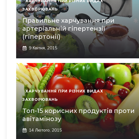
ХАРЧУВАННЯ ПРИ РІЗНИХ ВИДАХ
ЗАХВОРЮВАНЬ
Правильне харчування при
артеріальній гіпертензії
(гіпертонії)
9 Квітня, 2015
ХАРЧУВАННЯ ПРИ РІЗНИХ ВИДАХ
ЗАХВОРЮВАНЬ
Топ-15 корисних продуктів проти
авітамінозу
14 Лютого, 2015