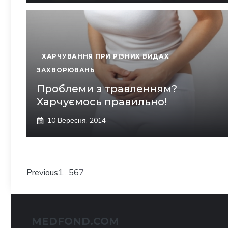
ХАРЧУВАННЯ ПРИ РІЗНИХ ВИДАХ
ЗАХВОРЮВАНЬ
Проблеми з травленням?
Харчуємось правильно!
10 Вересня, 2014
Previous
1
…
5
6
7
MEDFOND.COM