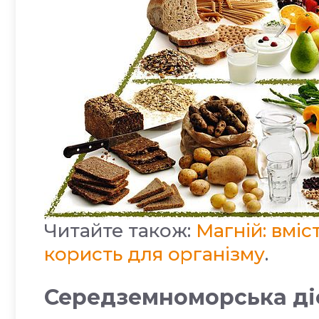
Читайте також:
Магній: вміс
користь для організму
.
Середземноморська ді