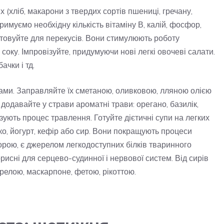
 (хліб, макарони з твердих сортів пшениці, гречану,
римуємо необхідну кількість вітаміну В, калій, фосфор,
истовуйте для перекусів. Вони стимулюють роботу
оку. Імпровізуйте, придумуючи нові легкі овочеві салати.
ачки і тд.
нами. Заправляйте їх сметаною, оливковою, лляною олією
додавайте у страви ароматні трави: орегано, базилік,
ізують процес травлення. Готуйте дієтичні супи на легких
о, йогурт, кефір або сир. Вони покращують процеси
рою, є джерелом легкодоступних білків тваринного
орисні для серцево-судинної і нервової систем. Від сирів
арелою, маскарпоне, фетою, рікоттою.