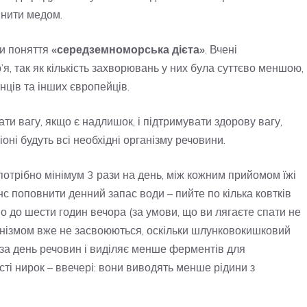
інити медом.
ли поняття
«середземноморська дієта»
. Вчені
, так як кількість захворювань у них була суттєво меншою,
нців та інших європейців.
и вагу, якщо є надлишок, і підтримувати здорову вагу,
ні будуть всі необхідні організму речовини.
отрібно мінімум 3 рази на день, між кожним прийомом їжі
нс поповнити денний запас води – пийте по кілька ковтків
бно до шести годин вечора (за умови, що ви лягаєте спати не
ганізмом вже не засвоюються, оскільки шлунковокишковий
 за день речовин і виділяє менше ферментів для
сті нирок – ввечері: вони виводять менше рідини з