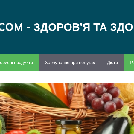
COM - ЗДОРОВ'Я ТА ЗД
орисні продукти
Харчування при недугах
Дієти
Р