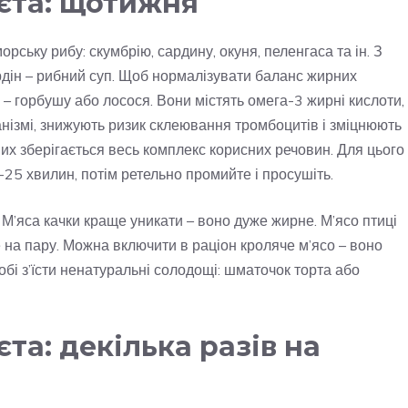
єта: щотижня
ську рибу: скумбрію, сардину, окуня, пеленгаса та ін. З
ардін – рибний суп. Щоб нормалізувати баланс жирних
 – горбушу або лосося. Вони містять омега-3 жирні кислоти,
нізмі, знижують ризик склеювання тромбоцитів і зміцнюють
 них зберігається весь комплекс корисних речовин. Для цього
0-25 хвилин, потім ретельно промийте і просушіть.
і. М’яса качки краще уникати – воно дуже жирне. М’ясо птиці
 на пару. Можна включити в раціон кроляче м’ясо – воно
обі з’їсти ненатуральні солодощі: шматочок торта або
та: декілька разів на