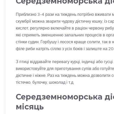
Середземноморська ді
Приблизно 3-4 рази на тиждень потрібно вживати мор
скумбрії можна зварити чудову дієтичну юшку, із с
кислот, регулярно включайте в раціон червону рибу
які сприяють зменшенню запальних процесів в орга
стінки судин. Горбушу і лосося краще солити, так в
філе риби натріть сіллю з усіх боків і залиште на 2
З птиці віддавайте перевагу курці, індичці або гусц
використовуйте для приготування супів або готуйте
дієтичне і ніжне. Раз на тиждень можна дозволити с
тістечко, булочку, шоколад і т.д.
Середземноморська діє
місяць