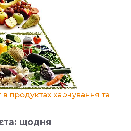
т в продуктах харчування та
єта: щодня