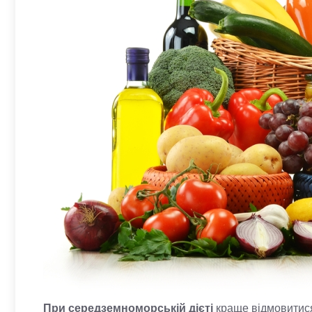
При середземноморській дієті
краще відмовитися