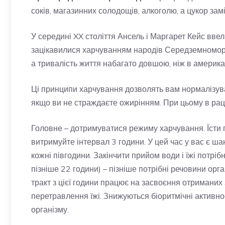
соків, магазинних солодощів, алкоголю, а цукор зам
У середині XX століття Ансель і Маргарет Кейс вве
зацікавилися харчуванням народів Середземномор’я
а тривалість життя набагато довшою, ніж в америка
Ці принципи харчування дозволять вам нормалізуват
якщо ви не страждаєте ожирінням. При цьому в раціо
Головне – дотримуватися режиму харчування. Їсти п
витримуйте інтервал 3 години. У цей час у вас є ша
кожні півгодини. Закінчити прийом води і їжі потрі
пізніше 22 години) – пізніше потрібні речовини ор
тракт з цієї години працює на засвоєння отриманих
перетравлення їжі. Знижуються біоритмічні активно
організму.