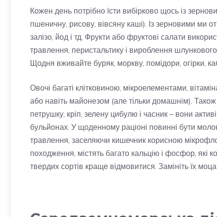
Кожен день потрібно їсти вибірково щось із зернових
пшеничну, рисову, вівсяну каші). Із зерновими ми от
залізо, йод і тд. Фрукти або фруктові салати викор
травлення, перистальтику і вироблення шлункового с
Щодня вживайте буряк, моркву, помідори, огірки, каб
Овочі багаті клітковиною, мікроелементами, вітамі
або навіть майонезом (але тільки домашнім). Також 
петрушку, кріп, зелену цибулю і часник – вони актив
бульйонах. У щоденному раціоні повинні бути молок
травлення, заселяючи кишечник корисною мікрофло
походження, містять багато кальцію і фосфор, які к
твердих сортів краще відмовитися. Замініть їх моц